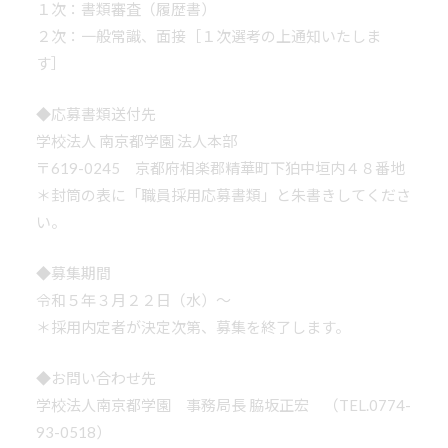
１次：書類審査（履歴書）
２次：一般常識、面接［１次選考の上通知いたしま
す］
◆応募書類送付先
学校法人 南京都学園 法人本部
〒619-0245 京都府相楽郡精華町下狛中垣内４８番地
＊封筒の表に「職員採用応募書類」と朱書きしてくださ
い。
◆募集期間
令和５年３月２２日（水）～
＊採用内定者が決定次第、募集を終了します。
◆お問い合わせ先
学校法人南京都学園 事務局長 脇坂正宏 （TEL.0774-
93-0518）