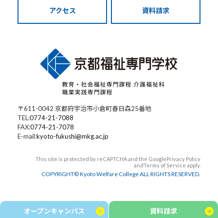
アクセス
資料請求
〒611-0042 京都府宇治市小倉町春日森25番地
TEL:
0774-21-7088
FAX:
0774-21-7078
E-mail:
kyoto-fukushi@mkg.ac.jp
This site is protected by reCAPTCHA and the Google
Privacy Policy
and
Terms of Service
apply.
COPYRIGHT© Kyoto Welfare College ALL RIGHTS RESERVED.
オープンキャンパス
資料請求