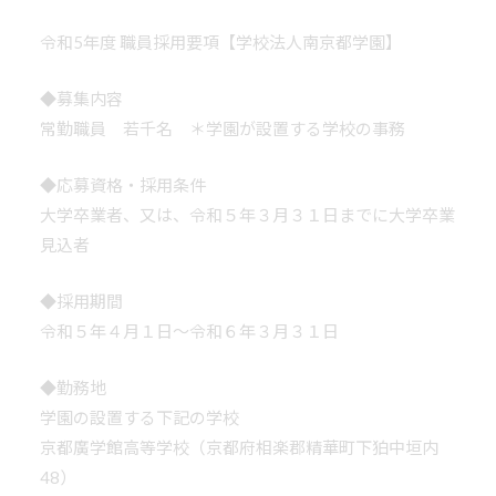
令和5年度 職員採用要項【学校法人南京都学園】
◆募集内容
常勤職員 若千名 ＊学園が設置する学校の事務
◆応募資格・採用条件
大学卒業者、又は、令和５年３月３１日までに大学卒業
見込者
◆採用期間
令和５年４月１日～令和６年３月３１日
◆勤務地
学園の設置する下記の学校
京都廣学館高等学校（京都府相楽郡精華町下狛中垣内
48）