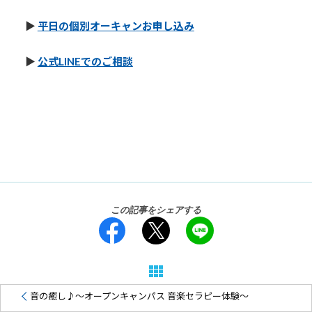
▶︎
平日の個別オーキャンお申し込み
▶︎
公式LINEでのご相談
#京都福祉専門学校 #京の文化 #抹茶 #丸久小山園 #宇治
茶 #小倉 #抹茶工場見学 #お抹茶体験 #介護福祉士 #専門
学校 #京都 #日本の文化 #国際交流 #教養を深める
この記事をシェアする
音の癒し♪〜オープンキャンパス 音楽セラピー体験〜