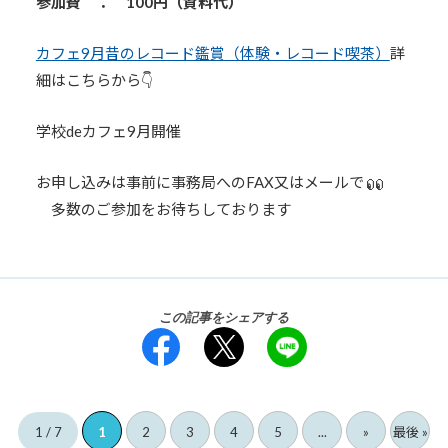
参加費 ： 100円（資料代）
カフェ9月昔のレコード鑑賞（体験・レコード喫茶）
詳
細はこちらから👇
学校deカフェ9月開催
お申し込みは事前に事務局へのFAX又はメールで
多数のご参加をお待ちしております
この記事をシェアする
1 / 7
1
2
3
4
5
...
»
最後 »