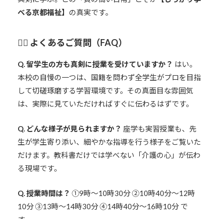
べる京都福祉】
の真実です。
🙋‍♀️ よくあるご質問（FAQ）
Q. 留学生の方も真剣に授業を受けていますか？
はい。
本校の自慢の一つは、国籍を問わず全学生がプロを目指
して切磋琢磨する学習環境です。その真面目な雰囲気
は、実際に見ていただければすぐに伝わるはずです。
Q. どんな様子が見られますか？
座学も実習授業も、先
生が学生寄り添い、細やかな指導を行う様子をご覧いた
だけます
。教科書だけでは学べない「介護の心」が伝わ
る現場です。
Q. 授業時間は？
①9時〜10時30分 ②10時40分〜12時
10分 ③13時〜14時30分 ④14時40分〜16時10分 で